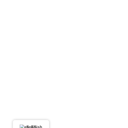
850,00
€
858,00
€
1
2
3
4
...
SIGUIENTE
11
12
13
Barcelona - Madrid - Valencia
Tel & Wp.- +34 691 636 585
oroex@oroex.net
© 2023 OroEx. Todos los derechos reservados.
Spanish