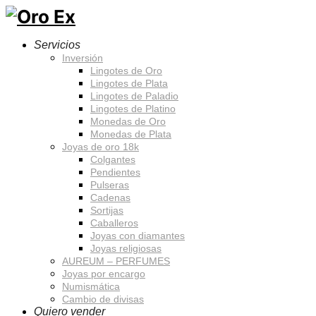
Servicios
Inversión
Lingotes de Oro
Lingotes de Plata
Lingotes de Paladio
Lingotes de Platino
Monedas de Oro
Monedas de Plata
Joyas de oro 18k
Colgantes
Pendientes
Pulseras
Cadenas
Sortijas
Caballeros
Joyas con diamantes
Joyas religiosas
AUREUM – PERFUMES
Joyas por encargo
Numismática
Cambio de divisas
Quiero vender