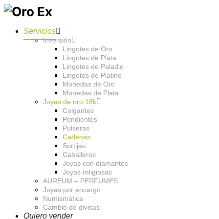
Servicios
Inversión
Lingotes de Oro
Lingotes de Plata
Lingotes de Paladio
Lingotes de Platino
Monedas de Oro
Monedas de Plata
Joyas de oro 18k
Colgantes
Pendientes
Pulseras
Cadenas
Sortijas
Caballeros
Joyas con diamantes
Joyas religiosas
AUREUM – PERFUMES
Joyas por encargo
Numismática
Cambio de divisas
Quiero vender