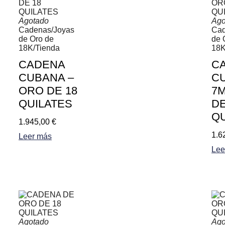
Agotado
Ago
Cadenas
/
Joyas
Ca
de Oro de
de 
18K
/
Tienda
18
CADENA
C
CUBANA –
C
ORO DE 18
7
QUILATES
DE
QU
1.945,00
€
1.6
Leer más
Lee
Agotado
Ago