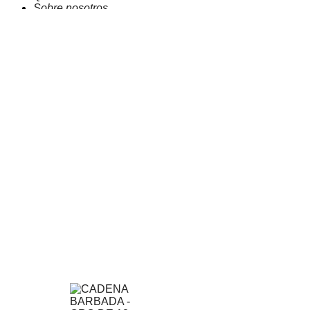
Sobre nosotros
Preguntas frecuentes
Contacto