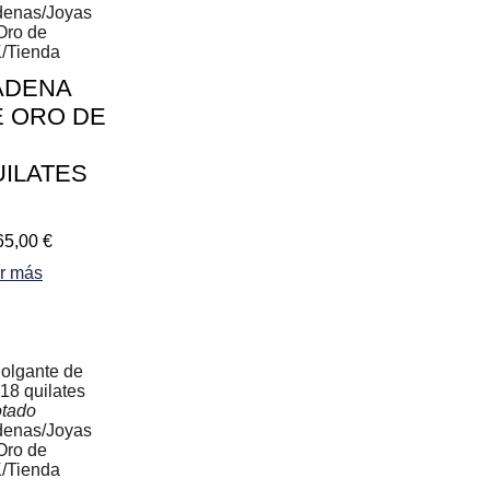
denas
/
Joyas
Oro de
K
/
Tienda
ADENA
E ORO DE
ILATES
65,00
€
r más
tado
denas
/
Joyas
Oro de
K
/
Tienda