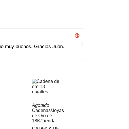
Ana Fernández
ecio muy buenos. Gracias Juan.
Todo muy bien. Mu
Agotado
Cadenas
/
Joyas
de Oro de
18K
/
Tienda
CADENA DE