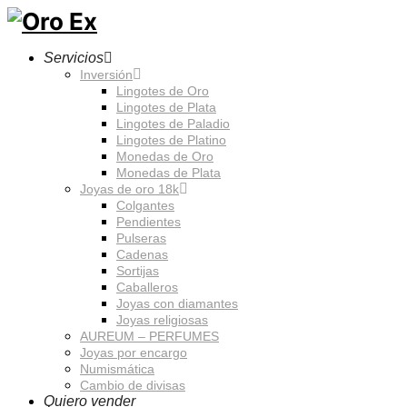
Servicios
Inversión
Lingotes de Oro
Lingotes de Plata
Lingotes de Paladio
Lingotes de Platino
Monedas de Oro
Monedas de Plata
Joyas de oro 18k
Colgantes
Pendientes
Pulseras
Cadenas
Sortijas
Caballeros
Joyas con diamantes
Joyas religiosas
AUREUM – PERFUMES
Joyas por encargo
Numismática
Cambio de divisas
Quiero vender