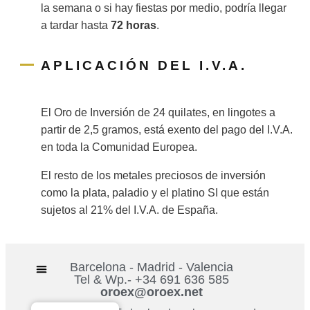
la semana o si hay fiestas por medio, podría llegar
a tardar hasta
72 horas
.
APLICACIÓN DEL I.V.A.
El Oro de Inversión de 24 quilates, en lingotes a
partir de 2,5 gramos, está exento del pago del I.V.A.
en toda la Comunidad Europea.
El resto de los metales preciosos de inversión
como la plata, paladio y el platino SI que están
sujetos al 21% del I.V.A. de España.
Barcelona - Madrid - Valencia
Tel & Wp.- +34 691 636 585
oroex@oroex.net
Preguntas frecuentes
Política de devoluciones
Política de privacidad