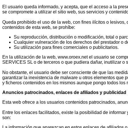
El usuario queda informado, y acepta, que el acceso a la pr
se compromete a utilizar el sitio web, sus servicios y contenido
Queda prohibido el uso de la web, con fines ilícitos o lesivos
contenidos de esta web, se prohíbe:
Su reproducción, distribución o modificación, total o par
Cualquier vulneración de los derechos del prestador o de
Su utilización para fines comerciales o publicitarios.
En la utilización de la web, www.oroex.net el usuario se comp
SERVICES SL o de terceros o que pudiera dañar, inutilizar o so
No obstante, el usuario debe ser consciente de que las medid
garantizar la inexistencia de malware u otros elementos que p
y ficheros contenidos en los mismos aunque pongo todos los 
Anuncios patrocinados, enlaces de afiliados y publicidad
Esta web ofrece a los usuarios contenidos patrocinados, anunc
Entre los enlaces facilitados, existe la posibilidad de informar
son:
La información que aparezcan en estos enlaces de afiliados 