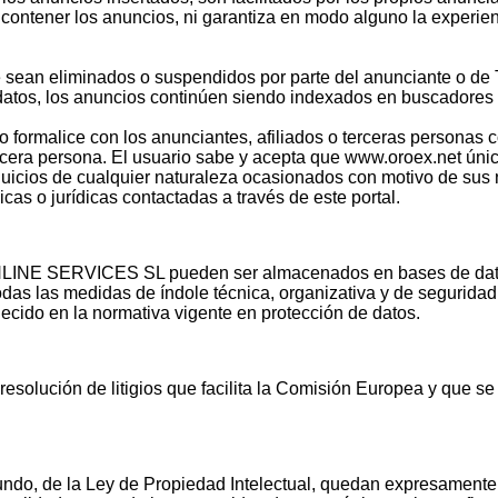
contener los anuncios, ni garantiza en modo alguno la experienc
ue sean eliminados o suspendidos por parte del anunciante 
atos, los anuncios continúen siendo indexados en buscadores a
io formalice con los anunciantes, afiliados o terceras personas 
ercera persona. El usuario sabe y acepta que www.oroex.net úni
rjuicios de cualquier naturaleza ocasionados con motivo de sus
cas o jurídicas contactadas a través de este portal.
LINE SERVICES SL pueden ser almacenados en bases de datos 
as medidas de índole técnica, organizativa y de seguridad que
ecido en la normativa vigente en protección de datos.
esolución de litigios que facilita la Comisión Europea y que se
egundo, de la Ley de Propiedad Intelectual, quedan expresamente