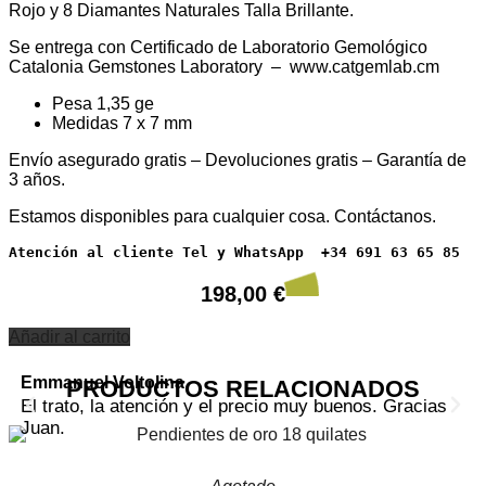
Rojo y 8 Diamantes Naturales Talla Brillante.
Se entrega con Certificado de Laboratorio Gemológico
Catalonia Gemstones Laboratory – www.catgemlab.cm
Pesa 1,35 ge
Medidas 7 x 7 mm
Envío asegurado gratis – Devoluciones gratis – Garantía de
3 años.
Estamos disponibles para cualquier cosa. Contáctanos.
Atención al cliente Tel y WhatsApp  +34 691 63 65 85
198,00
€
Añadir al carrito
Emmanuel Voltolina
An
PRODUCTOS RELACIONADOS
El trato, la atención y el precio muy buenos. Gracias
To
Juan.
po