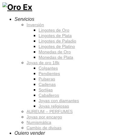
Servicios
Inversión
Lingotes de Oro
Lingotes de Plata
Lingotes de Paladio
Lingotes de Platino
Monedas de Oro
Monedas de Plata
Joyas de oro 18k
Colgantes
Pendientes
Pulseras
Cadenas
Sortijas
Caballeros
Joyas con diamantes
Joyas religiosas
AUREUM – PERFUMES
Joyas por encargo
Numismática
Cambio de divisas
Quiero vender