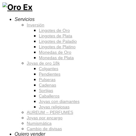
Servicios
Inversión
Lingotes de Oro
Lingotes de Plata
Lingotes de Paladio
Lingotes de Platino
Monedas de Oro
Monedas de Plata
Joyas de oro 18k
Colgantes
Pendientes
Pulseras
Cadenas
Sortijas
Caballeros
Joyas con diamantes
Joyas religiosas
AUREUM – PERFUMES
Joyas por encargo
Numismática
Cambio de divisas
Quiero vender