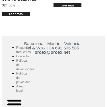
Leer más
324,00
€
Leer más
Barcelona - Madrid - Valencia
Tel & Wp.- +34 691 636 585
Preguntas
oroex@oroex.net
frecuentes
Contacto
Política
de
devoluciones
Política
de
privacidad
Aviso
legal