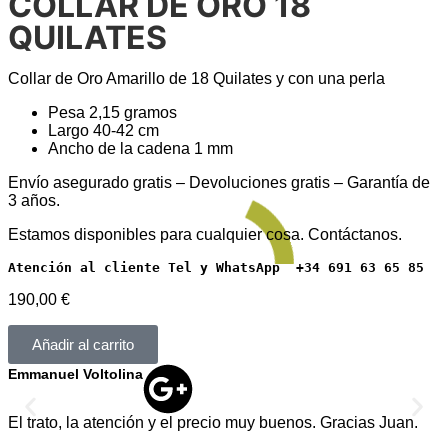
COLLAR DE ORO 18
QUILATES
Collar de Oro Amarillo de 18 Quilates y con una perla
Pesa 2,15 gramos
Largo 40-42 cm
Ancho de la cadena 1 mm
Envío asegurado gratis – Devoluciones gratis – Garantía de
3 años.
Estamos disponibles para cualquier cosa. Contáctanos.
Atención al cliente Tel y WhatsApp  +34 691 63 65 85
190,00
€
Añadir al carrito
Emmanuel Voltolina
A
El trato, la atención y el precio muy buenos. Gracias Juan.
T
v