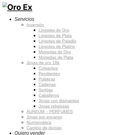
Servicios
Inversión
Lingotes de Oro
Lingotes de Plata
Lingotes de Paladio
Lingotes de Platino
Monedas de Oro
Monedas de Plata
Joyas de oro 18k
Colgantes
Pendientes
Pulseras
Cadenas
Sortijas
Caballeros
Joyas con diamantes
Joyas religiosas
AUREUM – PERFUMES
Joyas por encargo
Numismática
Cambio de divisas
Quiero vender