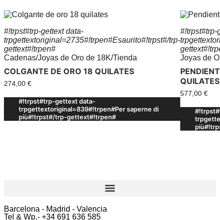
#!trpst#trp-gettext data-
#!trpst#trp-
trpgettextoriginal=2735#!trpen#Esaurito#!trpst#/trp-
trpgettexto
gettext#!trpen#
gettext#!tr
Cadenas
/
Joyas de Oro de 18K
/
Tienda
Joyas de O
COLGANTE DE ORO 18 QUILATES
PENDIENT
QUILATES
274,00
€
577,00
€
#!trpst#trp-gettext data-
trpgettextoriginal=839#!trpen#Per saperne di
#!trpst#
più#!trpst#/trp-gettext#!trpen#
trpgett
più#!tr
Barcelona - Madrid - Valencia
Tel & Wp.- +34 691 636 585