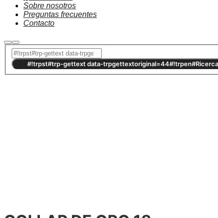
Sobre nosotros
Preguntas frecuentes
Contacto
#!trpst#trp-gettext data-
trpgettextoriginal=2735#!trpen#Esaurito#!trpst#/trp-
gettext#!trpen#