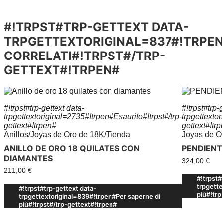
#!TRPST#TRP-GETTEXT DATA-
TRPGETTEXTORIGINAL=837#!TRPE
CORRELATI#!TRPST#/TRP-
GETTEXT#!TRPEN#
#!trpst#trp-gettext data-
#!trpst#trp-
trpgettextoriginal=2735#!trpen#Esaurito#!trpst#/trp-
trpgettexto
gettext#!trpen#
gettext#!tr
Anillos
/
Joyas de Oro de 18K
/
Tienda
Joyas de O
ANILLO DE ORO 18 QUILATES CON
PENDIENT
DIAMANTES
324,00
€
211,00
€
#!trpst#
trpgett
#!trpst#trp-gettext data-
più#!tr
trpgettextoriginal=839#!trpen#Per saperne di
più#!trpst#/trp-gettext#!trpen#