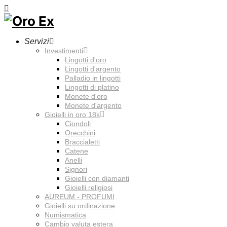
Servizi
Investimenti
Lingotti d'oro
Lingotti d'argento
Palladio in lingotti
Lingotti di platino
Monete d'oro
Monete d'argento
Gioielli in oro 18k
Ciondoli
Orecchini
Braccialetti
Catene
Anelli
Signori
Gioielli con diamanti
Gioielli religiosi
AUREUM - PROFUMI
Gioielli su ordinazione
Numismatica
Cambio valuta estera