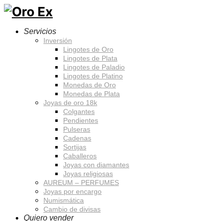
Servicios
Inversión
Lingotes de Oro
Lingotes de Plata
Lingotes de Paladio
Lingotes de Platino
Monedas de Oro
Monedas de Plata
Joyas de oro 18k
Colgantes
Pendientes
Pulseras
Cadenas
Sortijas
Caballeros
Joyas con diamantes
Joyas religiosas
AUREUM – PERFUMES
Joyas por encargo
Numismática
Cambio de divisas
Quiero vender