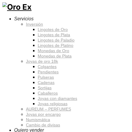
Servicios
Inversión
Lingotes de Oro
Lingotes de Plata
Lingotes de Paladio
Lingotes de Platino
Monedas de Oro
Monedas de Plata
Joyas de oro 18k
Colgantes
Pendientes
Pulseras
Cadenas
Sortijas
Caballeros
Joyas con diamantes
Joyas religiosas
AUREUM – PERFUMES
Joyas por encargo
Numismática
Cambio de divisas
Quiero vender