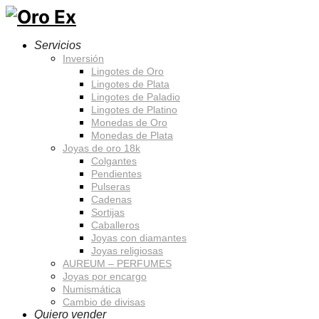
Servicios
Inversión
Lingotes de Oro
Lingotes de Plata
Lingotes de Paladio
Lingotes de Platino
Monedas de Oro
Monedas de Plata
Joyas de oro 18k
Colgantes
Pendientes
Pulseras
Cadenas
Sortijas
Caballeros
Joyas con diamantes
Joyas religiosas
AUREUM – PERFUMES
Joyas por encargo
Numismática
Cambio de divisas
Quiero vender