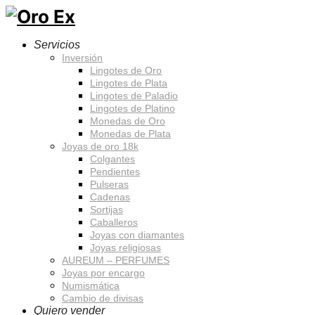
Servicios
Inversión
Lingotes de Oro
Lingotes de Plata
Lingotes de Paladio
Lingotes de Platino
Monedas de Oro
Monedas de Plata
Joyas de oro 18k
Colgantes
Pendientes
Pulseras
Cadenas
Sortijas
Caballeros
Joyas con diamantes
Joyas religiosas
AUREUM – PERFUMES
Joyas por encargo
Numismática
Cambio de divisas
Quiero vender