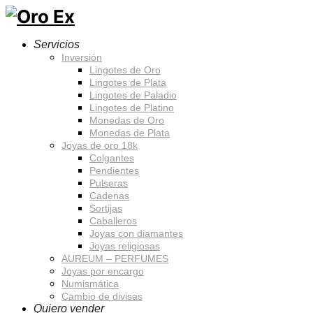
Servicios
Inversión
Lingotes de Oro
Lingotes de Plata
Lingotes de Paladio
Lingotes de Platino
Monedas de Oro
Monedas de Plata
Joyas de oro 18k
Colgantes
Pendientes
Pulseras
Cadenas
Sortijas
Caballeros
Joyas con diamantes
Joyas religiosas
AUREUM – PERFUMES
Joyas por encargo
Numismática
Cambio de divisas
Quiero vender