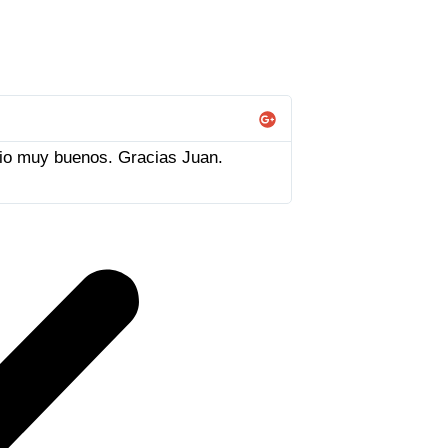
Ana Fernández
ecio muy buenos. Gracias Juan.
Todo muy bien. Mu