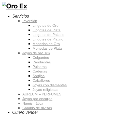
Servicios
Inversión
Lingotes de Oro
Lingotes de Plata
Lingotes de Paladio
Lingotes de Platino
Monedas de Oro
Monedas de Plata
Joyas de oro 18k
Colgantes
Pendientes
Pulseras
Cadenas
Sortijas
Caballeros
Joyas con diamantes
Joyas religiosas
AUREUM – PERFUMES
Joyas por encargo
Numismática
Cambio de divisas
Quiero vender