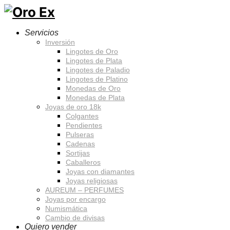
Servicios
Inversión
Lingotes de Oro
Lingotes de Plata
Lingotes de Paladio
Lingotes de Platino
Monedas de Oro
Monedas de Plata
Joyas de oro 18k
Colgantes
Pendientes
Pulseras
Cadenas
Sortijas
Caballeros
Joyas con diamantes
Joyas religiosas
AUREUM – PERFUMES
Joyas por encargo
Numismática
Cambio de divisas
Quiero vender