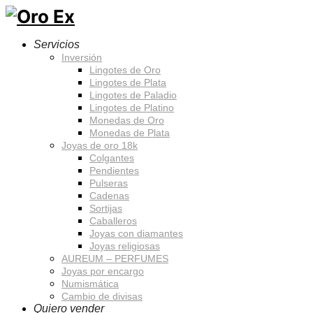
Servicios
Inversión
Lingotes de Oro
Lingotes de Plata
Lingotes de Paladio
Lingotes de Platino
Monedas de Oro
Monedas de Plata
Joyas de oro 18k
Colgantes
Pendientes
Pulseras
Cadenas
Sortijas
Caballeros
Joyas con diamantes
Joyas religiosas
AUREUM – PERFUMES
Joyas por encargo
Numismática
Cambio de divisas
Quiero vender