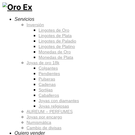
Servicios
Inversión
Lingotes de Oro
Lingotes de Plata
Lingotes de Paladio
Lingotes de Platino
Monedas de Oro
Monedas de Plata
Joyas de oro 18k
Colgantes
Pendientes
Pulseras
Cadenas
Sortijas
Caballeros
Joyas con diamantes
Joyas religiosas
AUREUM – PERFUMES
Joyas por encargo
Numismática
Cambio de divisas
Quiero vender