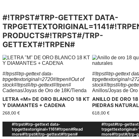
#!TRPST#TRP-GETTEXT DATA-
TRPGETTEXTORIGINAL=1141#!TRPE
PRODUCTS#!TRPST#/TRP-
GETTEXT#!TRPEN#
#!trpst#trp-gettext data-
#!trpst#trp-gettext dat
trpgettextoriginal=2720#!trpen#Out of
trpgettextoriginal=27
stock#!trpst#/trp-gettext#!trpen#
stock#!trpst#/trp-gett
Cadenas
/
Joyas de Oro de 18K
/
Tienda
Anillos
/
Joyas de Oro
LETRA «M» DE ORO BLANCO 18 KT
ANILLO DE ORO 1
Y DIAMANTES + CADENA
PIEDRAS NATURAL
268,00
€
618,00
€
#!trpst#trp-gettext data-
#!trpst#trp-gettext
trpgettextoriginal=1161#!trpen#Read
trpgettextoriginal
more#!trpst#/trp-gettext#!trpen#
more#!trpst#/trp-g