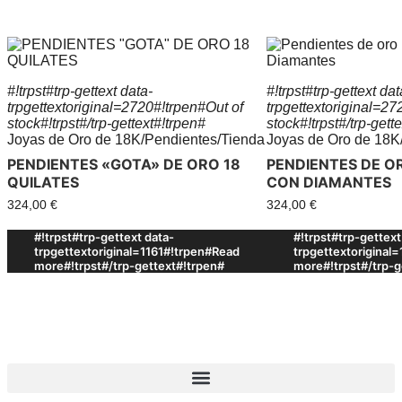
#!trpst#trp-gettext data-
#!trpst#trp-gettext dat
trpgettextoriginal=2720#!trpen#Out of
trpgettextoriginal=27
stock#!trpst#/trp-gettext#!trpen#
stock#!trpst#/trp-gett
Joyas de Oro de 18K
/
Pendientes
/
Tienda
Joyas de Oro de 18K
PENDIENTES «GOTA» DE ORO 18
PENDIENTES DE O
QUILATES
CON DIAMANTES
324,00
€
324,00
€
#!trpst#trp-gettext data-
#!trpst#trp-gettext
trpgettextoriginal=1161#!trpen#Read
trpgettextoriginal
more#!trpst#/trp-gettext#!trpen#
more#!trpst#/trp-g