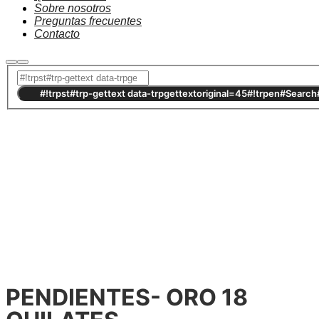
Sobre nosotros
Preguntas frecuentes
Contacto
#!trpst#trp-gettext data-trpgettextoriginal=2720#!trpen#Out of
stock#!trpst#/trp-gettext#!trpen#
PENDIENTES- ORO 18