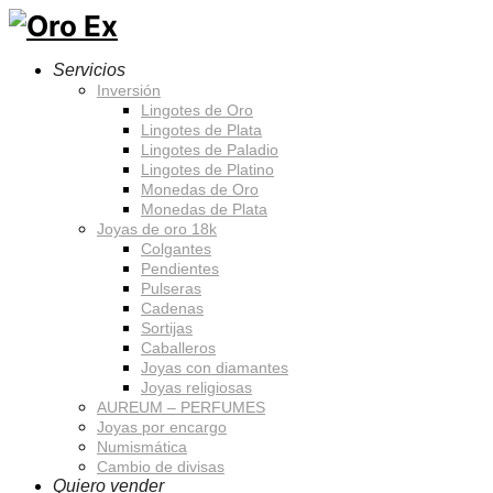
Servicios
Inversión
Lingotes de Oro
Lingotes de Plata
Lingotes de Paladio
Lingotes de Platino
Monedas de Oro
Monedas de Plata
Joyas de oro 18k
Colgantes
Pendientes
Pulseras
Cadenas
Sortijas
Caballeros
Joyas con diamantes
Joyas religiosas
AUREUM – PERFUMES
Joyas por encargo
Numismática
Cambio de divisas
Quiero vender