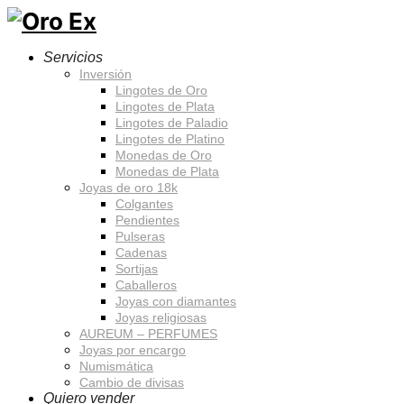
Servicios
Inversión
Lingotes de Oro
Lingotes de Plata
Lingotes de Paladio
Lingotes de Platino
Monedas de Oro
Monedas de Plata
Joyas de oro 18k
Colgantes
Pendientes
Pulseras
Cadenas
Sortijas
Caballeros
Joyas con diamantes
Joyas religiosas
AUREUM – PERFUMES
Joyas por encargo
Numismática
Cambio de divisas
Quiero vender