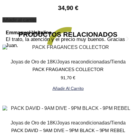
34,90
€
Añadir al carrito
Emmanuel Voltolina
An
PRODUCTOS RELACIONADOS
El trato, la atención y el precio muy buenos. Gracias
To
Juan.
po
Joyas de Oro de 18K
/
Joyas reacondicionadas
/
Tienda
PACK FRAGANCES COLLECTOR
91,70
€
Añadir Al Carrito
Joyas de Oro de 18K
/
Joyas reacondicionadas
/
Tienda
PACK DAVID – 9AM DIVE – 9PM BLACK – 9PM REBEL