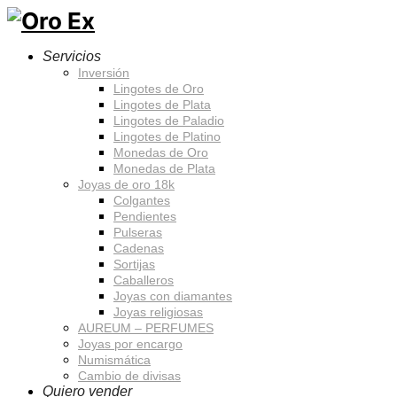
Servicios
Inversión
Lingotes de Oro
Lingotes de Plata
Lingotes de Paladio
Lingotes de Platino
Monedas de Oro
Monedas de Plata
Joyas de oro 18k
Colgantes
Pendientes
Pulseras
Cadenas
Sortijas
Caballeros
Joyas con diamantes
Joyas religiosas
AUREUM – PERFUMES
Joyas por encargo
Numismática
Cambio de divisas
Quiero vender