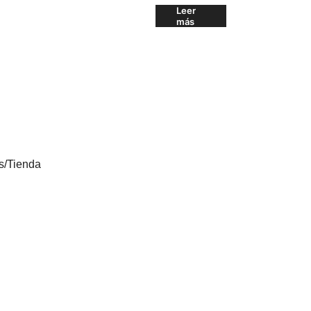
Leer
más
s
/
Tienda