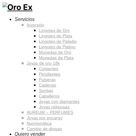
Servicios
Inversión
Lingotes de Oro
Lingotes de Plata
Lingotes de Paladio
Lingotes de Platino
Monedas de Oro
Monedas de Plata
Joyas de oro 18k
Colgantes
Pendientes
Pulseras
Cadenas
Sortijas
Caballeros
Joyas con diamantes
Joyas religiosas
AUREUM – PERFUMES
Joyas por encargo
Numismática
Cambio de divisas
Quiero vender