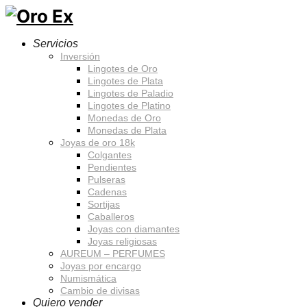
Servicios
Inversión
Lingotes de Oro
Lingotes de Plata
Lingotes de Paladio
Lingotes de Platino
Monedas de Oro
Monedas de Plata
Joyas de oro 18k
Colgantes
Pendientes
Pulseras
Cadenas
Sortijas
Caballeros
Joyas con diamantes
Joyas religiosas
AUREUM – PERFUMES
Joyas por encargo
Numismática
Cambio de divisas
Quiero vender