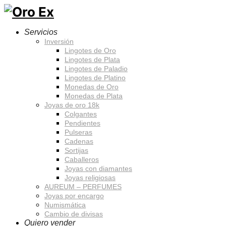
Servicios
Inversión
Lingotes de Oro
Lingotes de Plata
Lingotes de Paladio
Lingotes de Platino
Monedas de Oro
Monedas de Plata
Joyas de oro 18k
Colgantes
Pendientes
Pulseras
Cadenas
Sortijas
Caballeros
Joyas con diamantes
Joyas religiosas
AUREUM – PERFUMES
Joyas por encargo
Numismática
Cambio de divisas
Quiero vender