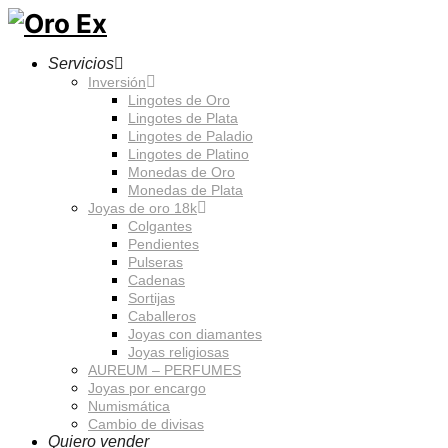
Servicios
Inversión
Lingotes de Oro
Lingotes de Plata
Lingotes de Paladio
Lingotes de Platino
Monedas de Oro
Monedas de Plata
Joyas de oro 18k
Colgantes
Pendientes
Pulseras
Cadenas
Sortijas
Caballeros
Joyas con diamantes
Joyas religiosas
AUREUM – PERFUMES
Joyas por encargo
Numismática
Cambio de divisas
Quiero vender