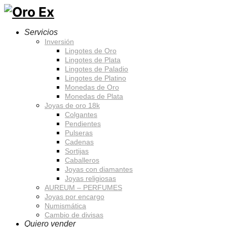
Servicios
Inversión
Lingotes de Oro
Lingotes de Plata
Lingotes de Paladio
Lingotes de Platino
Monedas de Oro
Monedas de Plata
Joyas de oro 18k
Colgantes
Pendientes
Pulseras
Cadenas
Sortijas
Caballeros
Joyas con diamantes
Joyas religiosas
AUREUM – PERFUMES
Joyas por encargo
Numismática
Cambio de divisas
Quiero vender