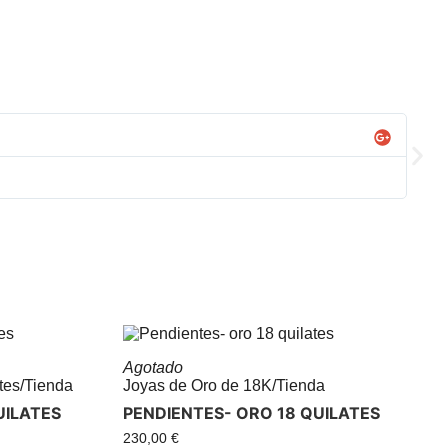
Ana
Tod
Agotado
tes
/
Tienda
Joyas de Oro de 18K
/
Tienda
UILATES
PENDIENTES- ORO 18 QUILATES
230,00
€