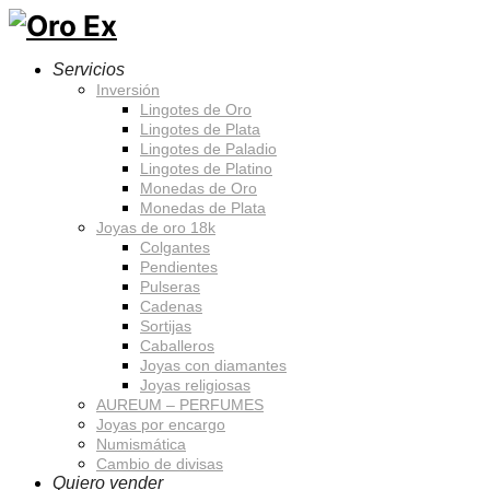
Servicios
Inversión
Lingotes de Oro
Lingotes de Plata
Lingotes de Paladio
Lingotes de Platino
Monedas de Oro
Monedas de Plata
Joyas de oro 18k
Colgantes
Pendientes
Pulseras
Cadenas
Sortijas
Caballeros
Joyas con diamantes
Joyas religiosas
AUREUM – PERFUMES
Joyas por encargo
Numismática
Cambio de divisas
Quiero vender