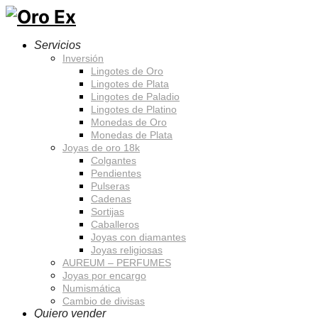
Servicios
Inversión
Lingotes de Oro
Lingotes de Plata
Lingotes de Paladio
Lingotes de Platino
Monedas de Oro
Monedas de Plata
Joyas de oro 18k
Colgantes
Pendientes
Pulseras
Cadenas
Sortijas
Caballeros
Joyas con diamantes
Joyas religiosas
AUREUM – PERFUMES
Joyas por encargo
Numismática
Cambio de divisas
Quiero vender