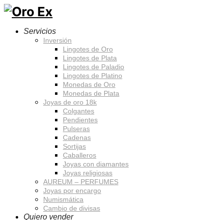
Servicios
Inversión
Lingotes de Oro
Lingotes de Plata
Lingotes de Paladio
Lingotes de Platino
Monedas de Oro
Monedas de Plata
Joyas de oro 18k
Colgantes
Pendientes
Pulseras
Cadenas
Sortijas
Caballeros
Joyas con diamantes
Joyas religiosas
AUREUM – PERFUMES
Joyas por encargo
Numismática
Cambio de divisas
Quiero vender