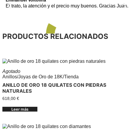
Emmanuel Voltolina
An
El trato, la atención y el precio muy buenos. Gracias Juan.
To
ve
PRODUCTOS RELACIONADOS
Agotado
Anillos
/
Joyas de Oro de 18K
/
Tienda
ANILLO DE ORO 18 QUILATES CON PIEDRAS
NATURALES
618,00
€
Leer más