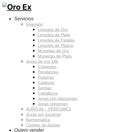
Servicios
Inversión
Lingotes de Oro
Lingotes de Plata
Lingotes de Paladio
Lingotes de Platino
Monedas de Oro
Monedas de Plata
Joyas de oro 18k
Colgantes
Pendientes
Pulseras
Cadenas
Sortijas
Caballeros
Joyas con diamantes
Joyas religiosas
AUREUM – PERFUMES
Joyas por encargo
Numismática
Cambio de divisas
Quiero vender