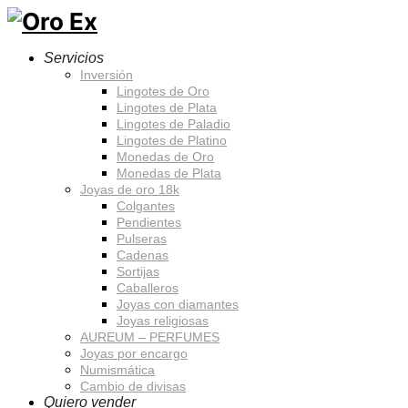
Servicios
Inversión
Lingotes de Oro
Lingotes de Plata
Lingotes de Paladio
Lingotes de Platino
Monedas de Oro
Monedas de Plata
Joyas de oro 18k
Colgantes
Pendientes
Pulseras
Cadenas
Sortijas
Caballeros
Joyas con diamantes
Joyas religiosas
AUREUM – PERFUMES
Joyas por encargo
Numismática
Cambio de divisas
Quiero vender