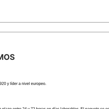
AMOS
920 y líder a nivel europeo.
lazo entre 24 y 72 horas en días laborables. El paquete se en