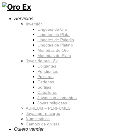
Servicios
Inversión
Lingotes de Oro
Lingotes de Plata
Lingotes de Paladio
Lingotes de Platino
Monedas de Oro
Monedas de Plata
Joyas de oro 18k
Colgantes
Pendientes
Pulseras
Cadenas
Sortijas
Caballeros
Joyas con diamantes
Joyas religiosas
AUREUM – PERFUMES
Joyas por encargo
Numismática
Cambio de divisas
Quiero vender