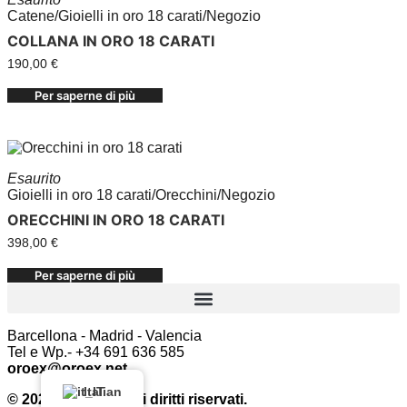
Catene
/
Gioielli in oro 18 carati
/
Negozio
COLLANA IN ORO 18 CARATI
190,00
€
Per saperne di più
Esaurito
Gioielli in oro 18 carati
/
Orecchini
/
Negozio
ORECCHINI IN ORO 18 CARATI
398,00
€
Per saperne di più
Barcellona - Madrid - Valencia
Tel e Wp.- +34 691 636 585
oroex@oroex.net
Italian
© 2023 OroEx. Tutti i diritti riservati.