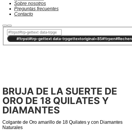
Sobre nosotros
Preguntas frecuentes
Contacto
#!trpst#trp-gettext data-
trpgettextoriginal=2707#!trpen#Rupture de stock#!trpst#/trp-
gettext#!trpen#
BRUJA DE LA SUERTE DE
ORO DE 18 QUILATES Y
DIAMANTES
Colgante de Oro amarillo de 18 Quilates y con Diamantes
Naturales