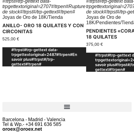
#!trpst#trp-gettext data-
#!trpst#trp-gettext data
trpgettextoriginal=2707#!trpen#Rupture
trpgettextoriginal=27
de stock#!trpst#/trp-gettext#!trpen#
de stock#!trpst#/trp-ge
Joyas de Oro de 18K
/
Tienda
Joyas de Oro de
18K
/
Pendientes
/
Tiend
ANILLO- ORO 18 QUILATES Y CON
PENDIENTES «COR
CIRCONITAS
18 QUILATES
525,00
€
375,00
€
#!trpst#trp-gettext data-
trpgettextoriginal=2487#!trpen#En
#!trpst#trp-gettext 
savoir plus#!trpst#/trp-
trpgettextoriginal=
gettext#!trpen#
savoir plus#!trpst#/t
gettext#!trpen#
Barcelona - Madrid - Valencia
Tel & Wp.- +34 691 636 585
oroex@oroex.net