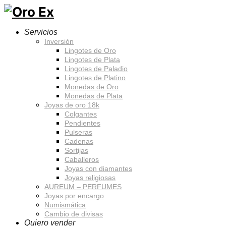
Servicios
Inversión
Lingotes de Oro
Lingotes de Plata
Lingotes de Paladio
Lingotes de Platino
Monedas de Oro
Monedas de Plata
Joyas de oro 18k
Colgantes
Pendientes
Pulseras
Cadenas
Sortijas
Caballeros
Joyas con diamantes
Joyas religiosas
AUREUM – PERFUMES
Joyas por encargo
Numismática
Cambio de divisas
Quiero vender