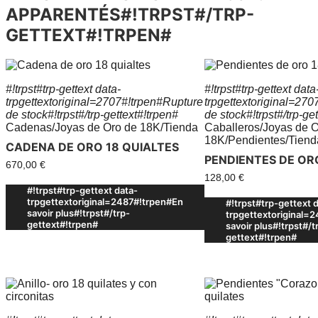
APPARENTÉS#!TRPST#/TRP-
GETTEXT#!TRPEN#
#!trpst#trp-gettext data-
#!trpst#trp-gettext data
trpgettextoriginal=2707#!trpen#Rupture
trpgettextoriginal=27
de stock#!trpst#/trp-gettext#!trpen#
de stock#!trpst#/trp-ge
Cadenas
/
Joyas de Oro de 18K
/
Tienda
Caballeros
/
Joyas de O
18K
/
Pendientes
/
Tiend
CADENA DE ORO 18 QUIALTES
PENDIENTES DE OR
670,00
€
128,00
€
#!trpst#trp-gettext data-
trpgettextoriginal=2487#!trpen#En
#!trpst#trp-gettext 
savoir plus#!trpst#/trp-
trpgettextoriginal=
gettext#!trpen#
savoir plus#!trpst#/t
gettext#!trpen#