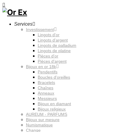
Services
Investissement
Lingots d'or
Lingots d'argent
Lingots de palladium
Lingots de platine
Pièces d'or
Pièces d'argent
Bijoux en or 18k
Pendentifs
Boucles d'oreilles
Bracelets
Chaînes
Anneaux
Messieurs
Bijoux en diamant
Bijoux religieux
AUREUM - PARFUMS
Bijoux sur mesure
Numismatique
Change