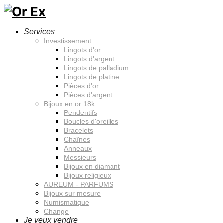
Services
Investissement
Lingots d'or
Lingots d'argent
Lingots de palladium
Lingots de platine
Pièces d'or
Pièces d'argent
Bijoux en or 18k
Pendentifs
Boucles d'oreilles
Bracelets
Chaînes
Anneaux
Messieurs
Bijoux en diamant
Bijoux religieux
AUREUM - PARFUMS
Bijoux sur mesure
Numismatique
Change
Je veux vendre